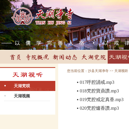
您当前位置：
沙县天湖净寺
>>
天湖视听
017呼腔誦戒.mp3
▪
天湖梵呗
018梵腔寶鼎讚.mp3
▪
天湖视频
019梵腔戒定真香.mp3
▪
020梵腔爐香讚.mp3
▪