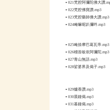
021梵腔阿彌陀佛大讚.m
▪
022梵腔佛寶讚.mp3
▪
023梵腔藥師佛大讚.mp3
▪
024唵嘛呢叭彌吽.mp3
▪
025唵捺摩巴葛瓦帝.mp3
▪
026稽首皈依阿彌陀.mp3
▪
027青山無語.mp3
▪
028娑婆界及偈子.mp3
▪
029爐香讚.mp3
▪
030晨鐘偈.mp3
▪
031暮鐘偈.mp3
▪