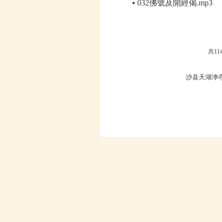
032佛號及開經偈.mp3
▪
共
11
沙县天湖净寺